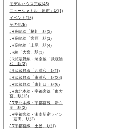
モデルハウス完成(45)
ニューシャトル「原市」駅(1)
イベント(15)
その他(5)
JR高崎線「桶川」駅(3)
JR高崎線「宮原」駅(1)
JR高崎線「上尾」駅(4)
JR線「大宮」駅(3)
JR武蔵野線・埼京線「武蔵浦
和」駅(3)
JR武蔵野線「西浦和」駅(1)
JR武蔵野線「東浦和」駅(28)
JR武蔵野線「東川口」駅(6)
JR東北本線・宇都宮線「東大
宮」駅(15)
JR東北本線・宇都宮線「新白
岡」駅(2)
JR宇都宮線・湘南新宿ライン
「蓮田」駅(2)
JR宇都宮線「土呂」駅(1)