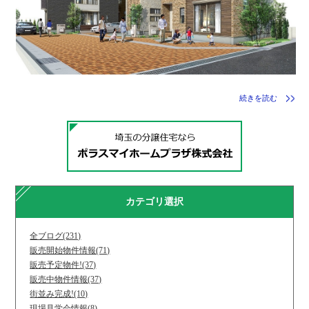
続きを読む
カテゴリ選択
全ブログ(231)
販売開始物件情報(71)
販売予定物件!(37)
販売中物件情報(37)
街並み完成!(10)
現場見学会情報(8)