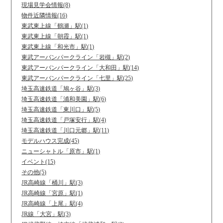
現場見学会情報(8)
物件近隣情報(16)
東武東上線「鶴瀬」駅(1)
東武東上線「朝霞」駅(1)
東武東上線「和光市」駅(1)
東武アーバンパークライン「岩槻」駅(2)
東武アーバンパークライン「大和田」駅(14)
東武アーバンパークライン「七里」駅(25)
埼玉高速鉄道「鳩ヶ谷」駅(3)
埼玉高速鉄道「浦和美園」駅(6)
埼玉高速鉄道「東川口」駅(5)
埼玉高速鉄道「戸塚安行」駅(4)
埼玉高速鉄道「川口元郷」駅(11)
モデルハウス完成(45)
ニューシャトル「原市」駅(1)
イベント(15)
その他(5)
JR高崎線「桶川」駅(3)
JR高崎線「宮原」駅(1)
JR高崎線「上尾」駅(4)
JR線「大宮」駅(3)