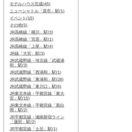
モデルハウス完成(45)
ニューシャトル「原市」駅(1)
イベント(15)
その他(5)
JR高崎線「桶川」駅(3)
JR高崎線「宮原」駅(1)
JR高崎線「上尾」駅(4)
JR線「大宮」駅(3)
JR武蔵野線・埼京線「武蔵浦
和」駅(3)
JR武蔵野線「西浦和」駅(1)
JR武蔵野線「東浦和」駅(28)
JR武蔵野線「東川口」駅(6)
JR東北本線・宇都宮線「東大
宮」駅(15)
JR東北本線・宇都宮線「新白
岡」駅(2)
JR宇都宮線・湘南新宿ライン
「蓮田」駅(2)
JR宇都宮線「土呂」駅(1)