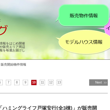
情報をはじめ開催
や販売エリア周辺
報を毎週お届けし
販売開始物件情報
6
7
8
9
10
11
12
13
Next
「ハミングライフ戸塚安行(全3棟)」が販売開