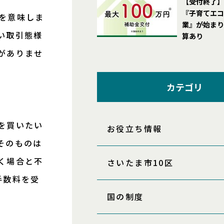
【受付終了】
『子育てエコ
を意味しま
業』が始まり
い取引態様
算あり
がありませ
カテゴリ
を買いたい
お役立ち情報
そのものは
く場合と不
さいたま市10区
手数料を受
国の制度