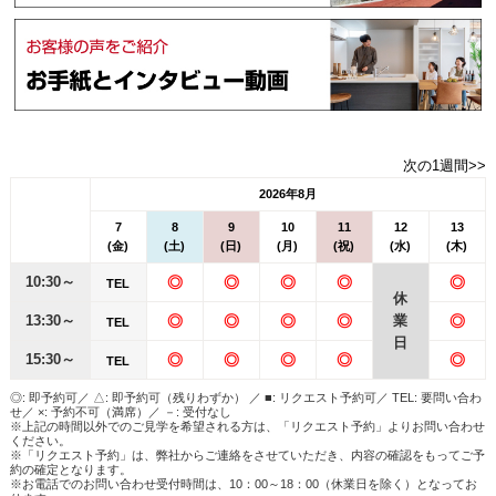
次の1週間>>
2026年8月
7
8
9
10
11
12
13
(金)
(土)
(日)
(月)
(祝)
(水)
(木)
10:30～
◎
◎
◎
◎
◎
TEL
休
13:30～
◎
◎
◎
◎
業
◎
TEL
日
15:30～
◎
◎
◎
◎
◎
TEL
◎: 即予約可／ △: 即予約可（残りわずか） ／ ■: リクエスト予約可／ TEL: 要問い合わ
せ／ ×: 予約不可（満席）／ －: 受付なし
※上記の時間以外でのご見学を希望される方は、「リクエスト予約」よりお問い合わせ
ください。
※「リクエスト予約」は、弊社からご連絡をさせていただき、内容の確認をもってご予
約の確定となります。
※お電話でのお問い合わせ受付時間は、10：00～18：00（休業日を除く）となってお