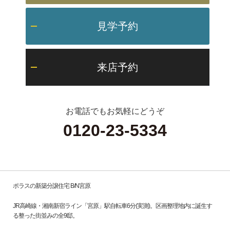
見学予約
来店予約
お電話でもお気軽にどうぞ
0120-23-5334
ポラスの新築分譲住宅 B/N宮原
JR高崎線・湘南新宿ライン「宮原」駅自転車6分(実測)。区画整理地内に誕生す
る整った街並みの全9邸。