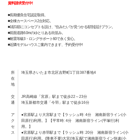
資料請求受付中!
■長期優良住宅認定取得。
■全棟カースペース2台対応。
■1邸1邸にコンセプトを設け、“住みたい”が見つかる邸別設計プラン。
■前面道路6.0mのゆとりある街並み。
■耐震等級3・ロングサポート60で永く安心。
■近隣モデルハウスご案内できます、予約受付中!
所
埼玉県さいたま市北区吉野町1丁目387番地4
在
地
交
JR高崎線「宮原」駅まで徒歩22～23分
通
埼玉新都市交通「今羽」駅まで徒歩16分
ア
●宮原駅より大宮駅まで【ラッシュ時: 4分 湘南新宿ライン(小
ク
田原行)利用。】【平常時: 4分 湘南新宿ライン(平塚行)利
セ
用。】
ス
●宮原駅より赤羽駅まで【ラッシュ時: 20分 湘南新宿ライン(小
田原行)利用。(降車不要)大宮(埼玉)駅で湘南新宿ライン快速(小