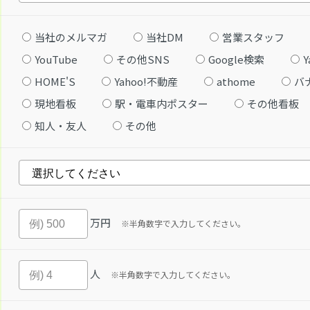
当社のメルマガ
当社DM
営業スタッフ
YouTube
その他SNS
Google検索
Y
HOME'S
Yahoo!不動産
athome
バ
現地看板
駅・電車内ポスター
その他看板
知人・友人
その他
万円
※半角数字で入力してください。
人
※半角数字で入力してください。