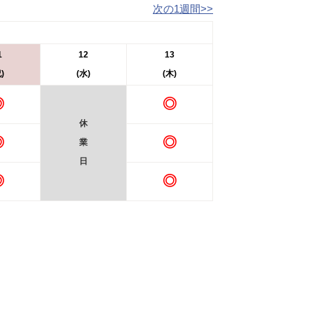
次の1週間>>
1
12
13
)
(水)
(木)
◎
◎
休
◎
◎
業
日
◎
◎