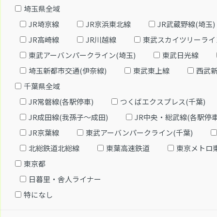
埼玉県全域
JR埼京線
JR京浜東北線
JR武蔵野線(埼玉)
JR高崎線
JR川越線
東武スカイツリーライ
東武アーバンパークライン(埼玉)
東武日光線
埼玉新都市交通(伊奈線)
東武東上線
西武
千葉県全域
JR常磐線(各駅停車)
つくばエクスプレス(千葉)
JR成田線(我孫子～成田)
JR中央・総武線(各駅停車
JR京葉線
東武アーバンパークライン(千葉)
北総鉄道北総線
東葉高速鉄道
東京メトロ
東京都
日暮里・舎人ライナー
特になし