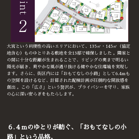
大宮という利便性の高いエリアにおいて、135㎡・145㎡（協定
地含む）ものゆとりある敷地を全13邸で確保しました 。隣家と
の間に十分な距離が生まれることで、リビングの奥まで明るい
陽光が届き、爽やかな風が通り抜ける健やかな住環境を実現し
ます。さらに、街区内には「おもてなしの小路」として6.4mも
の空間を設けるなど、計算された配棟計画が圧倒的な開放感を
創出 。この「広さ」という贅沢が、プライバシーを守り、家族
の心に深い安らぎをもたらします。
６.４ｍのゆとりが紡ぐ、「おもてなしの小
路」という品格。