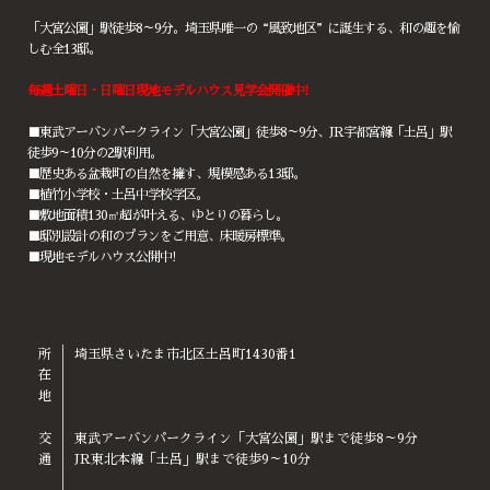
「大宮公園」駅徒歩8～9分。埼玉県唯一の“風致地区”に誕生する、和の趣を愉
しむ全13邸。
毎週土曜日・日曜日現地モデルハウス見学会開催中!
■東武アーバンパークライン「大宮公園」徒歩8～9分、JR宇都宮線「土呂」駅
徒歩9～10分の2駅利用。
■歴史ある盆栽町の自然を擁す、規模感ある13邸。
■植竹小学校・土呂中学校学区。
■敷地面積130㎡超が叶える、ゆとりの暮らし。
■邸別設計の和のプランをご用意、床暖房標準。
■現地モデルハウス公開中!
所
埼玉県さいたま市北区土呂町1430番1
在
地
交
東武アーバンパークライン「大宮公園」駅まで徒歩8～9分
通
JR東北本線「土呂」駅まで徒歩9～10分