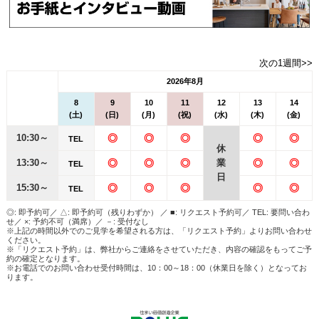
次の1週間>>
2026年8月
8
9
10
11
12
13
14
(土)
(日)
(月)
(祝)
(水)
(木)
(金)
10:30～
◎
◎
◎
◎
◎
TEL
休
13:30～
◎
◎
◎
業
◎
◎
TEL
日
15:30～
◎
◎
◎
◎
◎
TEL
◎: 即予約可／ △: 即予約可（残りわずか） ／ ■: リクエスト予約可／ TEL: 要問い合わ
せ／ ×: 予約不可（満席）／ －: 受付なし
※上記の時間以外でのご見学を希望される方は、「リクエスト予約」よりお問い合わせ
ください。
※「リクエスト予約」は、弊社からご連絡をさせていただき、内容の確認をもってご予
約の確定となります。
※お電話でのお問い合わせ受付時間は、10：00～18：00（休業日を除く）となってお
ります。