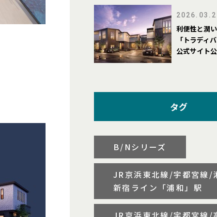
2026.03.2
利便性と潤い
「トラディバ
公式サイト公
タグ
B/Nシリーズ
JR京浜東北線/宇都宮線/
新宿ライン「浦和」駅
JR京浜東北線/宇都宮線/