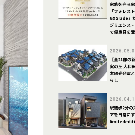
家族を守る家
「フォレスト
GXGrade
ジリエンス・
で優良賞を受
2026.05.0
【全21邸の
実の丘 大和
太陽光発電と
らし
2026.04.1
駅徒歩2分の
アを日常にす
limitededit