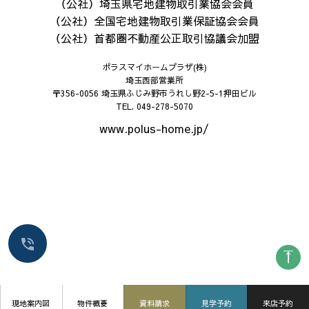
（公社）埼玉県宅地建物取引業協会会員
（公社）全国宅地建物取引業保証協会会員
（公社）首都圏不動産公正取引協議会加盟
ポラスマイホームプラザ(株)
埼玉西部営業所
〒356-0056
埼玉県ふじみ野市うれし野2-5-1押田ビル
TEL. 049-278-5070
www.polus-home.jp/
現地案内図
物件概要
資料請求
見学予約
来店予約