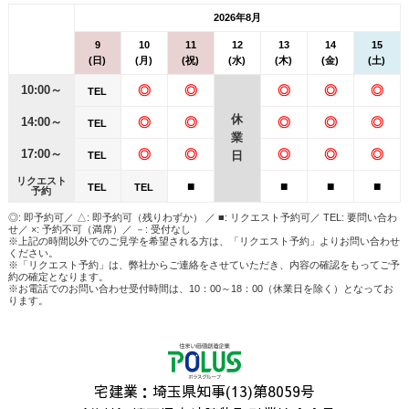
2026年8月
9
10
11
12
13
14
15
(日)
(月)
(祝)
(水)
(木)
(金)
(土)
10:00～
◎
◎
◎
◎
◎
TEL
休
14:00～
◎
◎
◎
◎
◎
TEL
業
17:00～
◎
◎
◎
◎
◎
日
TEL
リクエスト
■
■
■
■
TEL
TEL
予約
◎: 即予約可／ △: 即予約可（残りわずか） ／ ■: リクエスト予約可／ TEL: 要問い合わ
せ／ ×: 予約不可（満席）／ －: 受付なし
※上記の時間以外でのご見学を希望される方は、「リクエスト予約」よりお問い合わせ
ください。
※「リクエスト予約」は、弊社からご連絡をさせていただき、内容の確認をもってご予
約の確定となります。
※お電話でのお問い合わせ受付時間は、10：00～18：00（休業日を除く）となってお
ります。
宅建業：埼玉県知事(13)第8059号