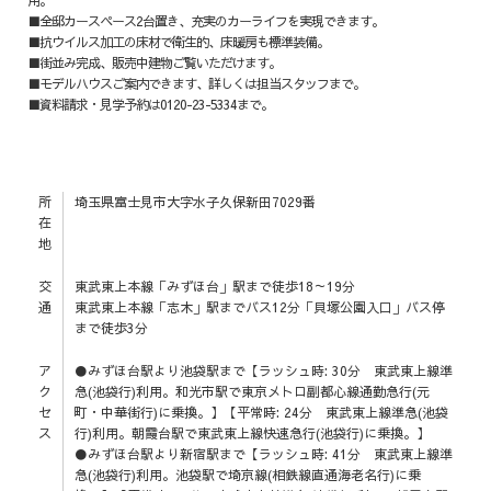
用。
■全邸カースペース2台置き、充実のカーライフを実現できます。
■抗ウイルス加工の床材で衛生的、床暖房も標準装備。
■街並み完成、販売中建物ご覧いただけます。
■モデルハウスご案内できます、詳しくは担当スタッフまで。
■資料請求・見学予約は0120-23-5334まで。
所
埼玉県富士見市大字水子久保新田7029番
在
地
交
東武東上本線「みずほ台」駅まで徒歩18～19分
通
東武東上本線「志木」駅までバス12分「貝塚公園入口」バス停
まで徒歩3分
ア
●みずほ台駅より池袋駅まで【ラッシュ時: 30分 東武東上線準
ク
急(池袋行)利用。和光市駅で東京メトロ副都心線通勤急行(元
セ
町・中華街行)に乗換。】【平常時: 24分 東武東上線準急(池袋
ス
行)利用。朝霞台駅で東武東上線快速急行(池袋行)に乗換。】
●みずほ台駅より新宿駅まで【ラッシュ時: 41分 東武東上線準
急(池袋行)利用。池袋駅で埼京線(相鉄線直通海老名行)に乗