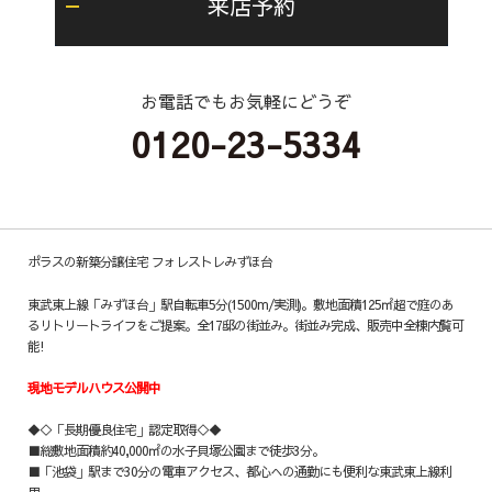
来店予約
お電話でもお気軽にどうぞ
0120-23-5334
ポラスの新築分譲住宅 フォレストレみずほ台
東武東上線「みずほ台」駅自転車5分(1500m/実測)。敷地面積125㎡超で庭のあ
るリトリートライフをご提案。全17邸の街並み。街並み完成、販売中全棟内覧可
能!
現地モデルハウス公開中
◆◇「長期優良住宅」認定取得◇◆
■総敷地面積約40,000㎡の水子貝塚公園まで徒歩3分。
■「池袋」駅まで30分の電車アクセス、都心への通勤にも便利な東武東上線利