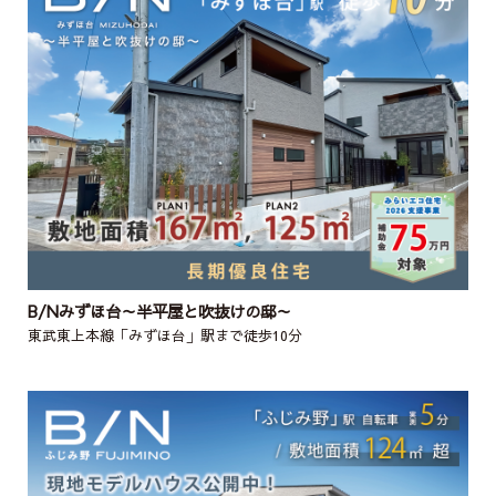
B/Nみずほ台～半平屋と吹抜けの邸～
東武東上本線「みずほ台」駅まで徒歩10分