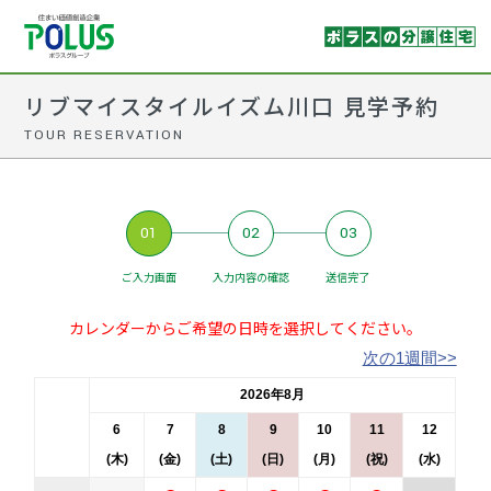
リブマイスタイルイズム川口 見学予約
TOUR RESERVATION
01
02
03
ご入力画面
入力内容の確認
送信完了
カレンダーからご希望の日時を選択してください。
次の1週間>>
2026年8月
6
7
8
9
10
11
12
(木)
(金)
(土)
(日)
(月)
(祝)
(水)