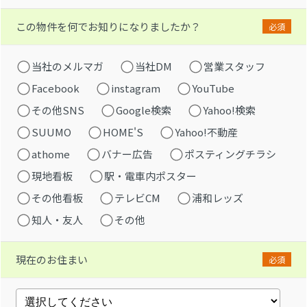
この物件を何でお知りになりましたか？
必須
当社のメルマガ
当社DM
営業スタッフ
Facebook
instagram
YouTube
その他SNS
Google検索
Yahoo!検索
SUUMO
HOME'S
Yahoo!不動産
athome
バナー広告
ポスティングチラシ
現地看板
駅・電車内ポスター
その他看板
テレビCM
浦和レッズ
知人・友人
その他
現在のお住まい
必須