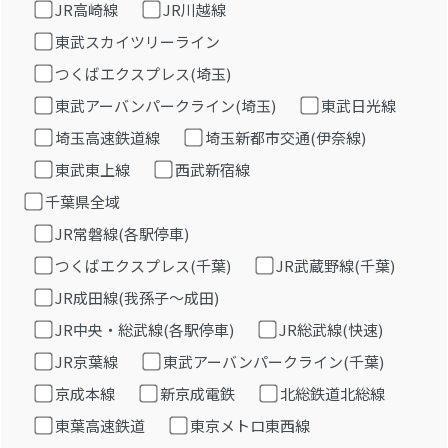
JR高崎線
JR川越線
東武スカイツリーライン
つくばエクスプレス(埼玉)
東武アーバンパークライン(埼玉)
東武日光線
埼玉高速鉄道線
埼玉新都市交通(伊奈線)
東武東上線
西武新宿線
千葉県全域
JR常磐線(各駅停車)
つくばエクスプレス(千葉)
JR武蔵野線(千葉)
JR成田線(我孫子～成田)
JR中央・総武線(各駅停車)
JR総武線(快速)
JR京葉線
東武アーバンパークライン(千葉)
京成本線
新京成電鉄
北総鉄道北総線
東葉高速鉄道
東京メトロ東西線