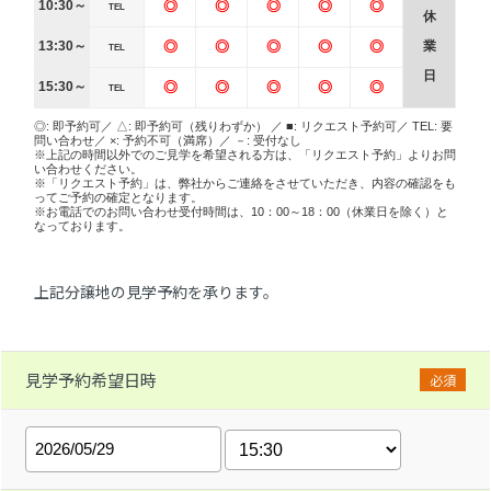
10:30～
◎
◎
◎
◎
◎
TEL
休
13:30～
◎
◎
◎
◎
◎
業
TEL
日
15:30～
◎
◎
◎
◎
◎
TEL
◎: 即予約可／ △: 即予約可（残りわずか） ／ ■: リクエスト予約可／ TEL: 要
問い合わせ／ ×: 予約不可（満席）／ －: 受付なし
※上記の時間以外でのご見学を希望される方は、「リクエスト予約」よりお問
い合わせください。
※「リクエスト予約」は、弊社からご連絡をさせていただき、内容の確認をも
ってご予約の確定となります。
※お電話でのお問い合わせ受付時間は、10：00～18：00（休業日を除く）と
なっております。
上記分譲地の見学予約を承ります。
見学予約希望日時
必須