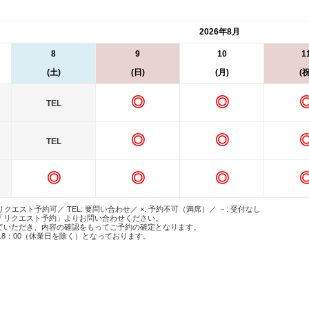
2026年8月
8
9
10
1
(土)
(日)
(月)
(祝
◎
◎
TEL
◎
◎
TEL
◎
◎
◎
 リクエスト予約可／ TEL: 要問い合わせ／ ×: 予約不可（満席）／ －: 受付なし
「リクエスト予約」よりお問い合わせください。
ていただき、内容の確認をもってご予約の確定となります。
18：00（休業日を除く）となっております。