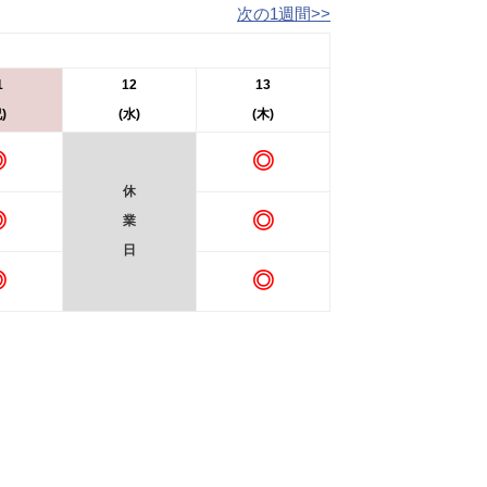
次の1週間>>
1
12
13
)
(水)
(木)
◎
◎
休
◎
◎
業
日
◎
◎