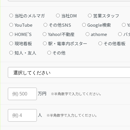
当社のメルマガ
当社DM
営業スタッフ
YouTube
その他SNS
Google検索
Y
HOME'S
Yahoo!不動産
athome
バ
現地看板
駅・電車内ポスター
その他看板
知人・友人
その他
万円
※半角数字で入力してください。
人
※半角数字で入力してください。