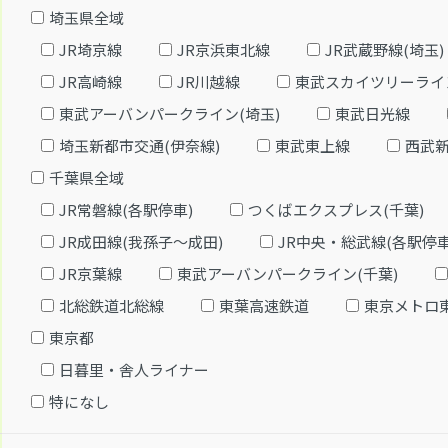
埼玉県全域
JR埼京線
JR京浜東北線
JR武蔵野線(埼玉)
JR高崎線
JR川越線
東武スカイツリーライ
東武アーバンパークライン(埼玉)
東武日光線
埼玉新都市交通(伊奈線)
東武東上線
西武
千葉県全域
JR常磐線(各駅停車)
つくばエクスプレス(千葉)
JR成田線(我孫子～成田)
JR中央・総武線(各駅停車
JR京葉線
東武アーバンパークライン(千葉)
北総鉄道北総線
東葉高速鉄道
東京メトロ
東京都
日暮里・舎人ライナー
特になし