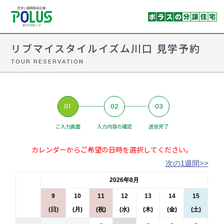
リブマイスタイルイズム川口 見学予約
TOUR RESERVATION
01
02
03
ご入力画面
入力内容の確認
送信完了
カレンダーからご希望の日時を選択してください。
次の1週間>>
2026年8月
9
10
11
12
13
14
15
(日)
(月)
(祝)
(水)
(木)
(金)
(土)