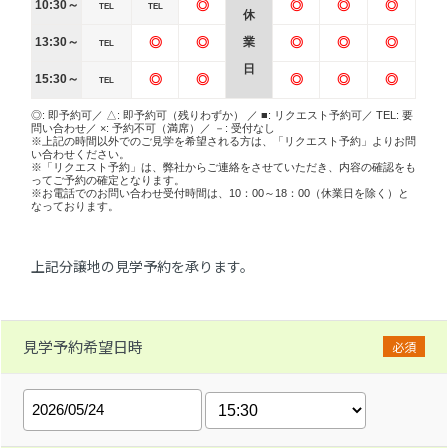
10:30～
◎
◎
◎
◎
TEL
TEL
休
13:30～
◎
◎
業
◎
◎
◎
TEL
日
15:30～
◎
◎
◎
◎
◎
TEL
◎: 即予約可／ △: 即予約可（残りわずか） ／ ■: リクエスト予約可／ TEL: 要
問い合わせ／ ×: 予約不可（満席）／ －: 受付なし
※上記の時間以外でのご見学を希望される方は、「リクエスト予約」よりお問
い合わせください。
※「リクエスト予約」は、弊社からご連絡をさせていただき、内容の確認をも
ってご予約の確定となります。
※お電話でのお問い合わせ受付時間は、10：00～18：00（休業日を除く）と
なっております。
上記分譲地の見学予約を承ります。
見学予約希望日時
必須