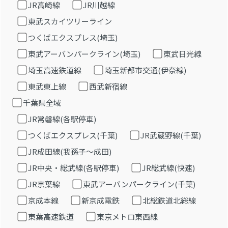
JR高崎線
JR川越線
東武スカイツリーライン
つくばエクスプレス(埼玉)
東武アーバンパークライン(埼玉)
東武日光線
埼玉高速鉄道線
埼玉新都市交通(伊奈線)
東武東上線
西武新宿線
千葉県全域
JR常磐線(各駅停車)
つくばエクスプレス(千葉)
JR武蔵野線(千葉)
JR成田線(我孫子～成田)
JR中央・総武線(各駅停車)
JR総武線(快速)
JR京葉線
東武アーバンパークライン(千葉)
京成本線
新京成電鉄
北総鉄道北総線
東葉高速鉄道
東京メトロ東西線