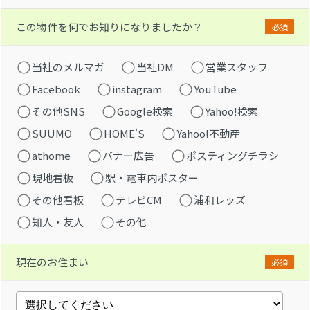
この物件を何でお知りになりましたか？
必須
当社のメルマガ
当社DM
営業スタッフ
Facebook
instagram
YouTube
その他SNS
Google検索
Yahoo!検索
SUUMO
HOME'S
Yahoo!不動産
athome
バナー広告
ポスティングチラシ
現地看板
駅・電車内ポスター
その他看板
テレビCM
浦和レッズ
知人・友人
その他
現在のお住まい
必須