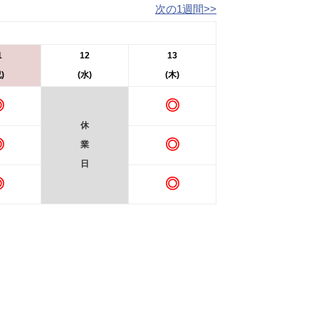
次の1週間>>
1
12
13
)
(水)
(木)
◎
◎
休
◎
◎
業
日
◎
◎