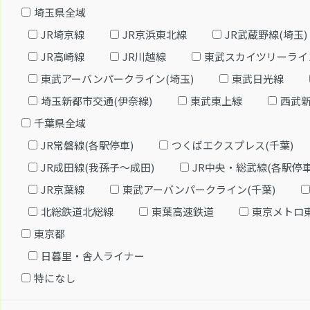
埼玉県全域
JR埼京線
JR京浜東北線
JR武蔵野線(埼玉)
JR高崎線
JR川越線
東武スカイツリーライ
東武アーバンパークライン(埼玉)
東武日光線
埼玉新都市交通(伊奈線)
東武東上線
西武
千葉県全域
JR常磐線(各駅停車)
つくばエクスプレス(千葉)
JR成田線(我孫子～成田)
JR中央・総武線(各駅停車
JR京葉線
東武アーバンパークライン(千葉)
北総鉄道北総線
東葉高速鉄道
東京メトロ
東京都
日暮里・舎人ライナー
特になし