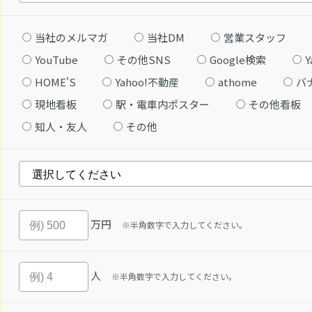
当社のメルマガ
当社DM
営業スタッフ
YouTube
その他SNS
Google検索
Y
HOME'S
Yahoo!不動産
athome
バ
現地看板
駅・電車内ポスター
その他看板
知人・友人
その他
万円
※半角数字で入力してください。
人
※半角数字で入力してください。