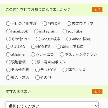
この物件を何でお知りになりましたか？
必須
当社のメルマガ
当社DM
営業スタッフ
Facebook
instagram
YouTube
その他SNS
Google検索
Yahoo!検索
SUUMO
HOME'S
Yahoo!不動産
athome
バナー広告
ポスティングチラシ
現地看板
駅・電車内ポスター
その他看板
テレビCM
浦和レッズ
知人・友人
その他
現在のお住まい
必須