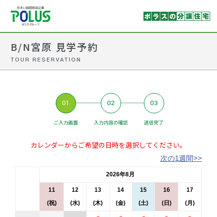
B/N宮原 見学予約
TOUR RESERVATION
01
02
03
ご入力画面
入力内容の確認
送信完了
カレンダーからご希望の日時を選択してください。
次の1週間>>
2026年8月
11
12
13
14
15
16
17
(祝)
(水)
(木)
(金)
(土)
(日)
(月)