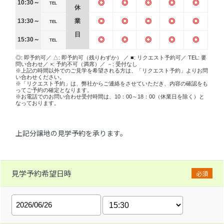
10:30～
◎
◎
◎
◎
◎
TEL
休
13:30～
業
◎
◎
◎
◎
◎
TEL
日
15:30～
◎
◎
◎
◎
◎
TEL
◎: 即予約可／ △: 即予約可（残りわずか） ／ ■: リクエスト予約可／ TEL: 要
問い合わせ／ ×: 予約不可（満席）／ －: 受付なし
※上記の時間以外でのご見学を希望される方は、「リクエスト予約」よりお問
い合わせください。
※「リクエスト予約」は、弊社からご連絡をさせていただき、内容の確認をも
ってご予約の確定となります。
※お電話でのお問い合わせ受付時間は、10：00～18：00（休業日を除く）と
なっております。
上記分譲地の見学予約を承ります。
見学予約希望日時
必須