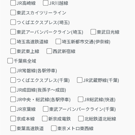
JR高崎線
JR川越線
東武スカイツリーライン
つくばエクスプレス(埼玉)
東武アーバンパークライン(埼玉)
東武日光線
埼玉高速鉄道線
埼玉新都市交通(伊奈線)
東武東上線
西武新宿線
千葉県全域
JR常磐線(各駅停車)
つくばエクスプレス(千葉)
JR武蔵野線(千葉)
JR成田線(我孫子～成田)
JR中央・総武線(各駅停車)
JR総武線(快速)
JR京葉線
東武アーバンパークライン(千葉)
京成本線
新京成電鉄
北総鉄道北総線
東葉高速鉄道
東京メトロ東西線