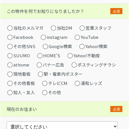
この物件を何でお知りになりましたか？
必須
当社のメルマガ
当社DM
営業スタッフ
Facebook
instagram
YouTube
その他SNS
Google検索
Yahoo!検索
SUUMO
HOME'S
Yahoo!不動産
athome
バナー広告
ポスティングチラシ
現地看板
駅・電車内ポスター
その他看板
テレビCM
浦和レッズ
知人・友人
その他
現在のお住まい
必須