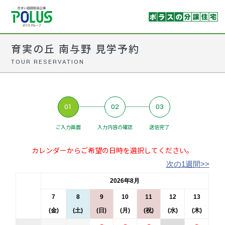
育実の丘 南与野 見学予約
TOUR RESERVATION
01
02
03
ご入力画面
入力内容の確認
送信完了
カレンダーからご希望の日時を選択してください。
次の1週間>>
2026年8月
7
8
9
10
11
12
13
(金)
(土)
(日)
(月)
(祝)
(水)
(木)