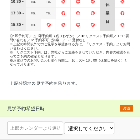
10:30～
◎
◎
◎
◎
TEL
TEL
休
13:30～
◎
◎
◎
業
◎
TEL
TEL
日
15:30～
◎
◎
◎
◎
◎
TEL
◎: 即予約可／ △: 即予約可（残りわずか） ／ ■: リクエスト予約可／ TEL: 要
問い合わせ／ ×: 予約不可（満席）／ －: 受付なし
※上記の時間以外でのご見学を希望される方は、「リクエスト予約」よりお問
い合わせください。
※「リクエスト予約」は、弊社からご連絡をさせていただき、内容の確認をも
ってご予約の確定となります。
※お電話でのお問い合わせ受付時間は、10：00～18：00（休業日を除く）と
なっております。
上記分譲地の見学予約を承ります。
見学予約希望日時
必須