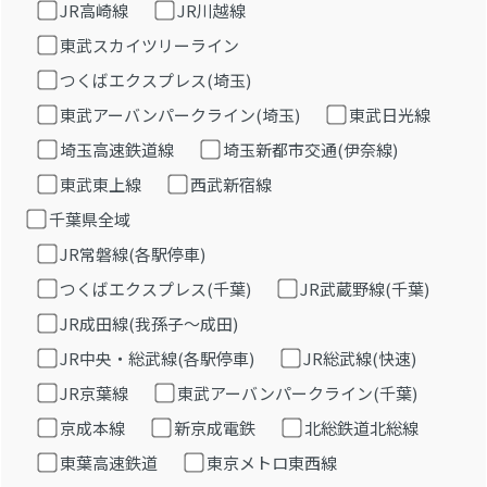
JR高崎線
JR川越線
東武スカイツリーライン
つくばエクスプレス(埼玉)
東武アーバンパークライン(埼玉)
東武日光線
埼玉高速鉄道線
埼玉新都市交通(伊奈線)
東武東上線
西武新宿線
千葉県全域
JR常磐線(各駅停車)
つくばエクスプレス(千葉)
JR武蔵野線(千葉)
JR成田線(我孫子～成田)
JR中央・総武線(各駅停車)
JR総武線(快速)
JR京葉線
東武アーバンパークライン(千葉)
京成本線
新京成電鉄
北総鉄道北総線
東葉高速鉄道
東京メトロ東西線