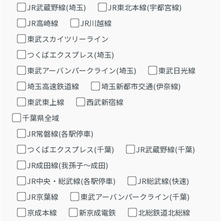
JR武蔵野線(埼玉)
JR東北本線(宇都宮線)
JR高崎線
JR川越線
東武スカイツリーライン
つくばエクスプレス(埼玉)
東武アーバンパークライン(埼玉)
東武日光線
埼玉高速鉄道線
埼玉新都市交通(伊奈線)
東武東上線
西武新宿線
千葉県全域
JR常磐線(各駅停車)
つくばエクスプレス(千葉)
JR武蔵野線(千葉)
JR成田線(我孫子～成田)
JR中央・総武線(各駅停車)
JR総武線(快速)
JR京葉線
東武アーバンパークライン(千葉)
京成本線
新京成電鉄
北総鉄道北総線