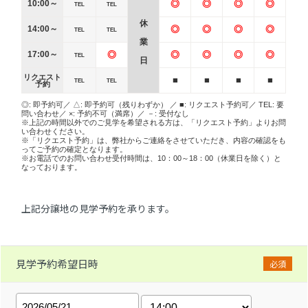
10:00～
◎
◎
◎
◎
TEL
TEL
休
14:00～
◎
◎
◎
◎
TEL
TEL
業
17:00～
◎
◎
◎
◎
◎
TEL
日
リクエスト
■
■
■
■
TEL
TEL
予約
◎: 即予約可／ △: 即予約可（残りわずか） ／ ■: リクエスト予約可／ TEL: 要
問い合わせ／ ×: 予約不可（満席）／ －: 受付なし
※上記の時間以外でのご見学を希望される方は、「リクエスト予約」よりお問
い合わせください。
※「リクエスト予約」は、弊社からご連絡をさせていただき、内容の確認をも
ってご予約の確定となります。
※お電話でのお問い合わせ受付時間は、10：00～18：00（休業日を除く）と
なっております。
上記分譲地の見学予約を承ります。
見学予約希望日時
必須