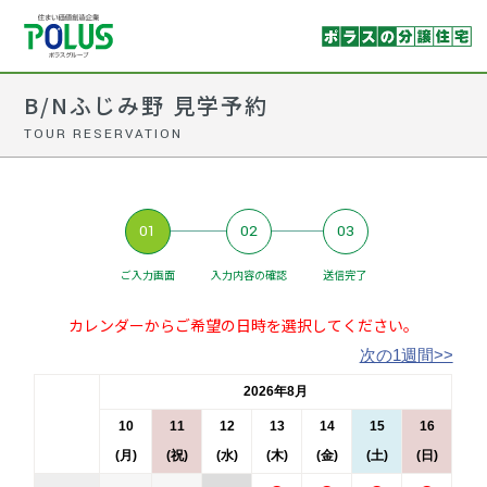
B/Nふじみ野 見学予約
TOUR RESERVATION
01
02
03
ご入力画面
入力内容の確認
送信完了
カレンダーからご希望の日時を選択してください。
次の1週間>>
2026年8月
10
11
12
13
14
15
16
(月)
(祝)
(水)
(木)
(金)
(土)
(日)