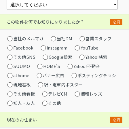
この物件を何でお知りになりましたか？
必須
当社のメルマガ
当社DM
営業スタッフ
Facebook
instagram
YouTube
その他SNS
Google検索
Yahoo!検索
SUUMO
HOME'S
Yahoo!不動産
athome
バナー広告
ポスティングチラシ
現地看板
駅・電車内ポスター
その他看板
テレビCM
浦和レッズ
知人・友人
その他
現在のお住まい
必須