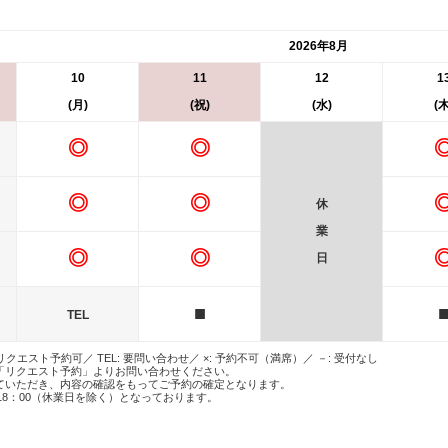
2026年8月
10
11
12
1
(月)
(祝)
(水)
(木
◎
◎
◎
◎
休
業
◎
◎
日
■
TEL
 リクエスト予約可／ TEL: 要問い合わせ／ ×: 予約不可（満席）／ －: 受付なし
「リクエスト予約」よりお問い合わせください。
ていただき、内容の確認をもってご予約の確定となります。
18：00（休業日を除く）となっております。