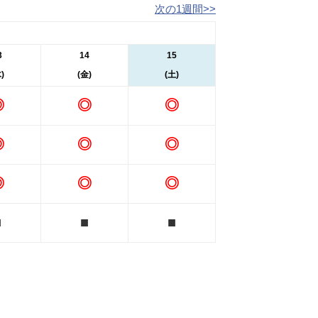
次の1週間>>
3
14
15
)
(金)
(土)
◎
◎
◎
◎
◎
◎
◎
◎
◎
■
■
■