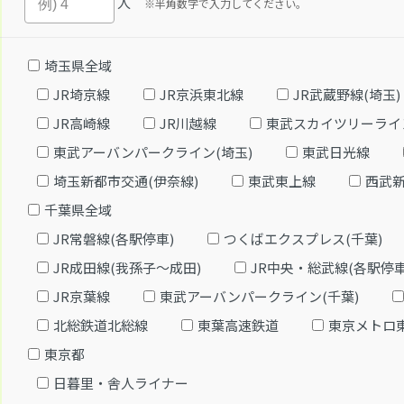
人
※半角数字で入力してください。
埼玉県全域
JR埼京線
JR京浜東北線
JR武蔵野線(埼玉)
JR高崎線
JR川越線
東武スカイツリーライ
東武アーバンパークライン(埼玉)
東武日光線
埼玉新都市交通(伊奈線)
東武東上線
西武
千葉県全域
JR常磐線(各駅停車)
つくばエクスプレス(千葉)
JR成田線(我孫子～成田)
JR中央・総武線(各駅停車
JR京葉線
東武アーバンパークライン(千葉)
北総鉄道北総線
東葉高速鉄道
東京メトロ
東京都
日暮里・舎人ライナー