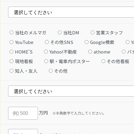
当社のメルマガ
当社DM
営業スタッフ
YouTube
その他SNS
Google検索
Y
HOME'S
Yahoo!不動産
athome
バ
現地看板
駅・電車内ポスター
その他看板
知人・友人
その他
万円
※半角数字で入力してください。