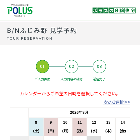
B/Nふじみ野 見学予約
TOUR RESERVATION
01
02
03
ご入力画面
入力内容の確認
送信完了
カレンダーからご希望の日時を選択してください。
次の1週間>>
2026年8月
8
9
10
11
12
13
14
(土)
(日)
(月)
(祝)
(水)
(木)
(金)