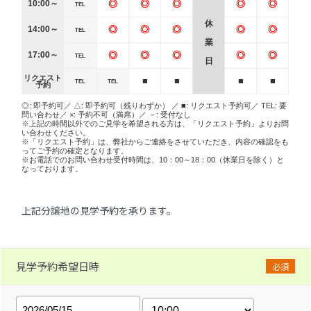
10:00～
◎
◎
◎
◎
◎
TEL
休
14:00～
◎
◎
◎
◎
◎
TEL
業
17:00～
◎
◎
◎
◎
◎
TEL
日
リクエスト
■
■
■
■
TEL
TEL
予約
◎: 即予約可／ △: 即予約可（残りわずか） ／ ■: リクエスト予約可／ TEL: 要
問い合わせ／ ×: 予約不可（満席）／ －: 受付なし
※上記の時間以外でのご見学を希望される方は、「リクエスト予約」よりお問
い合わせください。
※「リクエスト予約」は、弊社からご連絡をさせていただき、内容の確認をも
ってご予約の確定となります。
※お電話でのお問い合わせ受付時間は、10：00～18：00（休業日を除く）と
なっております。
上記分譲地の見学予約を承ります。
見学予約希望日時
必須