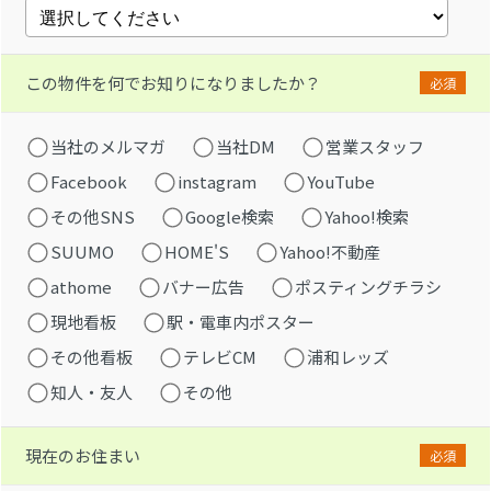
この物件を何でお知りになりましたか？
必須
当社のメルマガ
当社DM
営業スタッフ
Facebook
instagram
YouTube
その他SNS
Google検索
Yahoo!検索
SUUMO
HOME'S
Yahoo!不動産
athome
バナー広告
ポスティングチラシ
現地看板
駅・電車内ポスター
その他看板
テレビCM
浦和レッズ
知人・友人
その他
現在のお住まい
必須