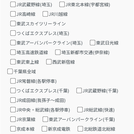
JR武蔵野線(埼玉)
JR東北本線(宇都宮線)
JR高崎線
JR川越線
東武スカイツリーライン
つくばエクスプレス(埼玉)
東武アーバンパークライン(埼玉)
東武日光線
埼玉高速鉄道線
埼玉新都市交通(伊奈線)
東武東上線
西武新宿線
千葉県全域
JR常磐線(各駅停車)
つくばエクスプレス(千葉)
JR武蔵野線(千葉)
JR成田線(我孫子～成田)
JR中央・総武線(各駅停車)
JR総武線(快速)
JR京葉線
東武アーバンパークライン(千葉)
京成本線
新京成電鉄
北総鉄道北総線