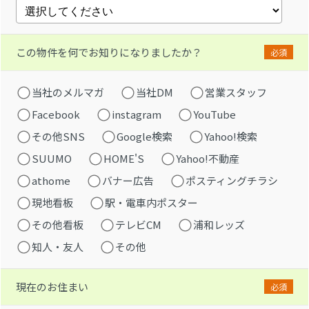
この物件を何でお知りになりましたか？
必須
当社のメルマガ
当社DM
営業スタッフ
Facebook
instagram
YouTube
その他SNS
Google検索
Yahoo!検索
SUUMO
HOME'S
Yahoo!不動産
athome
バナー広告
ポスティングチラシ
現地看板
駅・電車内ポスター
その他看板
テレビCM
浦和レッズ
知人・友人
その他
現在のお住まい
必須