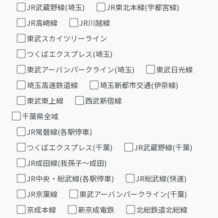
JR武蔵野線(埼玉)
JR東北本線(宇都宮線)
JR高崎線
JR川越線
東武スカイツリーライン
つくばエクスプレス(埼玉)
東武アーバンパークライン(埼玉)
東武日光線
埼玉高速鉄道線
埼玉新都市交通(伊奈線)
東武東上線
西武新宿線
千葉県全域
JR常磐線(各駅停車)
つくばエクスプレス(千葉)
JR武蔵野線(千葉)
JR成田線(我孫子～成田)
JR中央・総武線(各駅停車)
JR総武線(快速)
JR京葉線
東武アーバンパークライン(千葉)
京成本線
新京成電鉄
北総鉄道北総線