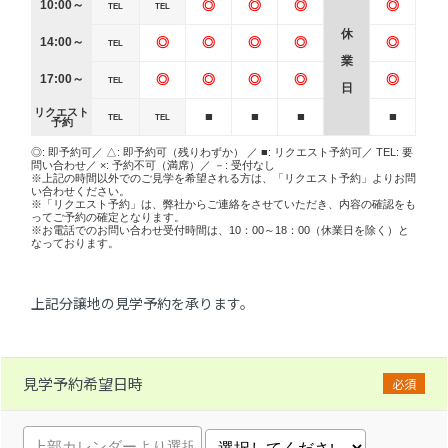
10:00～
◎
◎
◎
◎
TEL
TEL
休
14:00～
◎
◎
◎
◎
◎
TEL
業
17:00～
◎
◎
◎
◎
◎
TEL
日
リクエスト
■
■
■
■
TEL
TEL
予約
◎: 即予約可／ △: 即予約可（残りわずか） ／ ■: リクエスト予約可／ TEL: 要
問い合わせ／ ×: 予約不可（満席）／ －: 受付なし
※上記の時間以外でのご見学を希望される方は、「リクエスト予約」よりお問
い合わせください。
※「リクエスト予約」は、弊社からご連絡をさせていただき、内容の確認をも
ってご予約の確定となります。
※お電話でのお問い合わせ受付時間は、10：00～18：00（休業日を除く）と
なっております。
上記分譲地の見学予約を承ります。
見学予約希望日時
必須