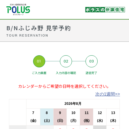
B/Nふじみ野 見学予約
TOUR RESERVATION
01
02
03
ご入力画面
入力内容の確認
送信完了
カレンダーからご希望の日時を選択してください。
次の1週間>>
2026年8月
7
8
9
10
11
12
13
(金)
(土)
(日)
(月)
(祝)
(水)
(木)