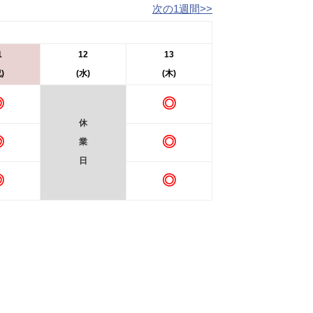
次の1週間>>
1
12
13
)
(水)
(木)
◎
◎
休
◎
◎
業
日
◎
◎