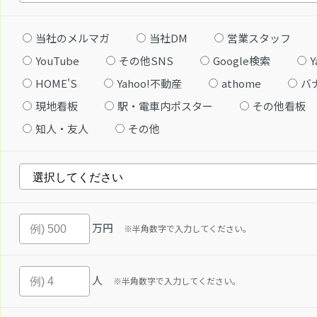
当社のメルマガ
当社DM
営業スタッフ
YouTube
その他SNS
Google検索
Y
HOME'S
Yahoo!不動産
athome
バ
現地看板
駅・電車内ポスター
その他看板
知人・友人
その他
万円
※半角数字で入力してください。
人
※半角数字で入力してください。