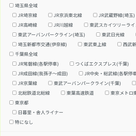
埼玉県全域
JR埼京線
JR京浜東北線
JR武蔵野線(埼玉)
JR高崎線
JR川越線
東武スカイツリーライ
東武アーバンパークライン(埼玉)
東武日光線
埼玉新都市交通(伊奈線)
東武東上線
西武
千葉県全域
JR常磐線(各駅停車)
つくばエクスプレス(千葉)
JR成田線(我孫子～成田)
JR中央・総武線(各駅停車
JR京葉線
東武アーバンパークライン(千葉)
北総鉄道北総線
東葉高速鉄道
東京メトロ
東京都
日暮里・舎人ライナー
特になし