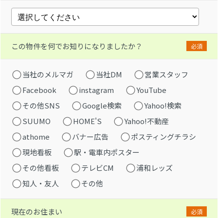
この物件を何でお知りになりましたか？
必須
当社のメルマガ
当社DM
営業スタッフ
Facebook
instagram
YouTube
その他SNS
Google検索
Yahoo!検索
SUUMO
HOME'S
Yahoo!不動産
athome
バナー広告
ポスティングチラシ
現地看板
駅・電車内ポスター
その他看板
テレビCM
浦和レッズ
知人・友人
その他
現在のお住まい
必須