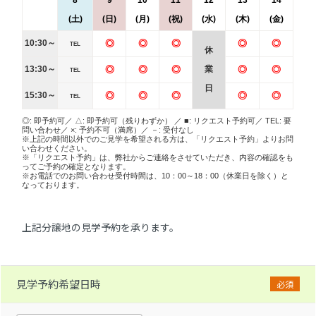
8
9
10
11
12
13
14
(土)
(日)
(月)
(祝)
(水)
(木)
(金)
10:30～
◎
◎
◎
◎
◎
TEL
休
13:30～
◎
◎
◎
業
◎
◎
TEL
日
15:30～
◎
◎
◎
◎
◎
TEL
◎: 即予約可／ △: 即予約可（残りわずか） ／ ■: リクエスト予約可／ TEL: 要
問い合わせ／ ×: 予約不可（満席）／ －: 受付なし
※上記の時間以外でのご見学を希望される方は、「リクエスト予約」よりお問
い合わせください。
※「リクエスト予約」は、弊社からご連絡をさせていただき、内容の確認をも
ってご予約の確定となります。
※お電話でのお問い合わせ受付時間は、10：00～18：00（休業日を除く）と
なっております。
上記分譲地の見学予約を承ります。
見学予約希望日時
必須