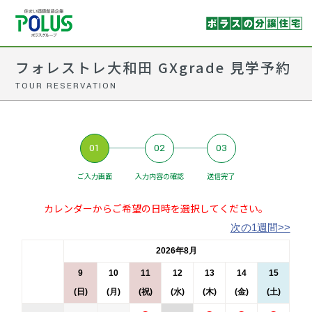
フォレストレ大和田 GXgrade 見学予約
TOUR RESERVATION
01
02
03
ご入力画面
入力内容の確認
送信完了
カレンダーからご希望の日時を選択してください。
次の1週間>>
2026年8月
9
10
11
12
13
14
15
(日)
(月)
(祝)
(水)
(木)
(金)
(土)