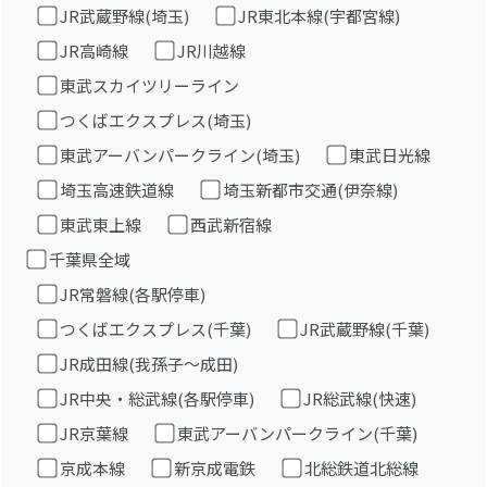
JR武蔵野線(埼玉)
JR東北本線(宇都宮線)
JR高崎線
JR川越線
東武スカイツリーライン
つくばエクスプレス(埼玉)
東武アーバンパークライン(埼玉)
東武日光線
埼玉高速鉄道線
埼玉新都市交通(伊奈線)
東武東上線
西武新宿線
千葉県全域
JR常磐線(各駅停車)
つくばエクスプレス(千葉)
JR武蔵野線(千葉)
JR成田線(我孫子～成田)
JR中央・総武線(各駅停車)
JR総武線(快速)
JR京葉線
東武アーバンパークライン(千葉)
京成本線
新京成電鉄
北総鉄道北総線