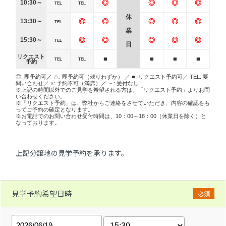
10:30～
◎
◎
◎
◎
TEL
TEL
休
13:30～
◎
◎
◎
◎
◎
TEL
業
15:30～
◎
◎
◎
◎
◎
TEL
日
リクエスト
■
■
■
■
TEL
TEL
予約
◎: 即予約可／ △: 即予約可（残りわずか） ／ ■: リクエスト予約可／ TEL: 要
問い合わせ／ ×: 予約不可（満席）／ －: 受付なし
※上記の時間以外でのご見学を希望される方は、「リクエスト予約」よりお問
い合わせください。
※「リクエスト予約」は、弊社からご連絡をさせていただき、内容の確認をも
ってご予約の確定となります。
※お電話でのお問い合わせ受付時間は、10：00～18：00（休業日を除く）と
なっております。
上記分譲地の見学予約を承ります。
見学予約希望日時
必須