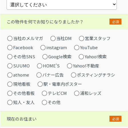
この物件を何でお知りになりましたか？
必須
当社のメルマガ
当社DM
営業スタッフ
Facebook
instagram
YouTube
その他SNS
Google検索
Yahoo!検索
SUUMO
HOME'S
Yahoo!不動産
athome
バナー広告
ポスティングチラシ
現地看板
駅・電車内ポスター
その他看板
テレビCM
浦和レッズ
知人・友人
その他
現在のお住まい
必須