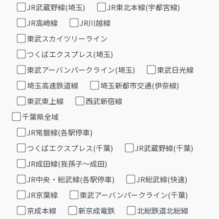
JR武蔵野線(埼玉)
JR東北本線(宇都宮線)
JR高崎線
JR川越線
東武スカイツリーライン
つくばエクスプレス(埼玉)
東武アーバンパークライン(埼玉)
東武日光線
埼玉高速鉄道線
埼玉新都市交通(伊奈線)
東武東上線
西武新宿線
千葉県全域
JR常磐線(各駅停車)
つくばエクスプレス(千葉)
JR武蔵野線(千葉)
JR成田線(我孫子～成田)
JR中央・総武線(各駅停車)
JR総武線(快速)
JR京葉線
東武アーバンパークライン(千葉)
京成本線
新京成電鉄
北総鉄道北総線