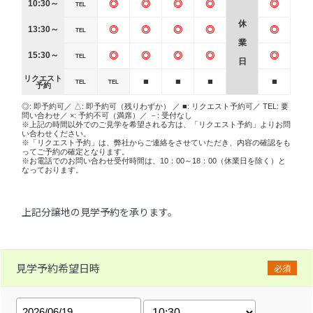
10:30～
◎
◎
◎
◎
◎
TEL
休
13:30～
◎
◎
◎
◎
◎
TEL
業
15:30～
◎
◎
◎
◎
◎
TEL
日
リクエスト
■
■
■
■
TEL
TEL
予約
◎: 即予約可／ △: 即予約可（残りわずか） ／ ■: リクエスト予約可／ TEL: 要
問い合わせ／ ×: 予約不可（満席）／ －: 受付なし
※上記の時間以外でのご見学を希望される方は、「リクエスト予約」よりお問
い合わせください。
※「リクエスト予約」は、弊社からご連絡をさせていただき、内容の確認をも
ってご予約の確定となります。
※お電話でのお問い合わせ受付時間は、10：00～18：00（休業日を除く）と
なっております。
上記分譲地の見学予約を承ります。
見学予約希望日時
必須