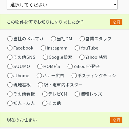
この物件を何でお知りになりましたか？
必須
当社のメルマガ
当社DM
営業スタッフ
Facebook
instagram
YouTube
その他SNS
Google検索
Yahoo!検索
SUUMO
HOME'S
Yahoo!不動産
athome
バナー広告
ポスティングチラシ
現地看板
駅・電車内ポスター
その他看板
テレビCM
浦和レッズ
知人・友人
その他
現在のお住まい
必須