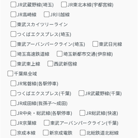
JR武蔵野線(埼玉)
JR東北本線(宇都宮線)
JR高崎線
JR川越線
東武スカイツリーライン
つくばエクスプレス(埼玉)
東武アーバンパークライン(埼玉)
東武日光線
埼玉高速鉄道線
埼玉新都市交通(伊奈線)
東武東上線
西武新宿線
千葉県全域
JR常磐線(各駅停車)
つくばエクスプレス(千葉)
JR武蔵野線(千葉)
JR成田線(我孫子～成田)
JR中央・総武線(各駅停車)
JR総武線(快速)
JR京葉線
東武アーバンパークライン(千葉)
京成本線
新京成電鉄
北総鉄道北総線