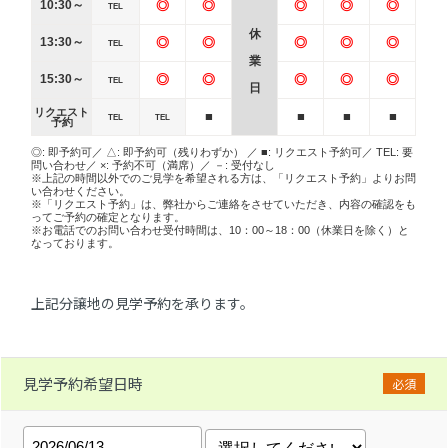
10:30～
◎
◎
◎
◎
◎
TEL
休
13:30～
◎
◎
◎
◎
◎
TEL
業
15:30～
◎
◎
◎
◎
◎
TEL
日
リクエスト
■
■
■
■
TEL
TEL
予約
◎: 即予約可／ △: 即予約可（残りわずか） ／ ■: リクエスト予約可／ TEL: 要
問い合わせ／ ×: 予約不可（満席）／ －: 受付なし
※上記の時間以外でのご見学を希望される方は、「リクエスト予約」よりお問
い合わせください。
※「リクエスト予約」は、弊社からご連絡をさせていただき、内容の確認をも
ってご予約の確定となります。
※お電話でのお問い合わせ受付時間は、10：00～18：00（休業日を除く）と
なっております。
上記分譲地の見学予約を承ります。
見学予約希望日時
必須