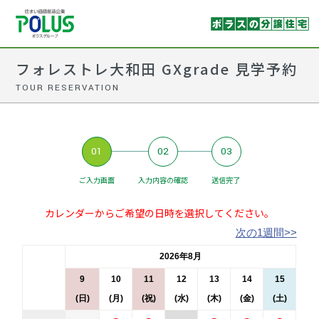
フォレストレ大和田 GXgrade 見学予約
TOUR RESERVATION
01
02
03
ご入力画面
入力内容の確認
送信完了
カレンダーからご希望の日時を選択してください。
次の1週間>>
2026年8月
9
10
11
12
13
14
15
(日)
(月)
(祝)
(水)
(木)
(金)
(土)