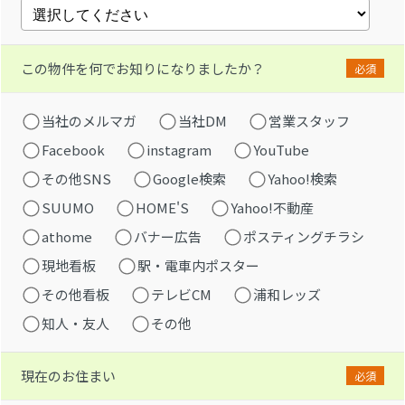
この物件を何でお知りになりましたか？
必須
当社のメルマガ
当社DM
営業スタッフ
Facebook
instagram
YouTube
その他SNS
Google検索
Yahoo!検索
SUUMO
HOME'S
Yahoo!不動産
athome
バナー広告
ポスティングチラシ
現地看板
駅・電車内ポスター
その他看板
テレビCM
浦和レッズ
知人・友人
その他
現在のお住まい
必須