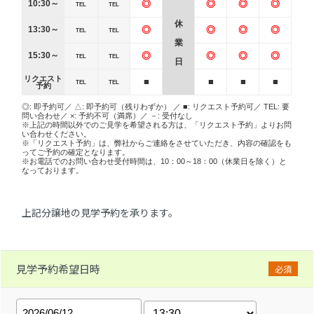
10:30～
◎
◎
◎
◎
TEL
TEL
休
13:30～
◎
◎
◎
◎
TEL
TEL
業
15:30～
◎
◎
◎
◎
TEL
TEL
日
リクエスト
■
■
■
■
TEL
TEL
予約
◎: 即予約可／ △: 即予約可（残りわずか） ／ ■: リクエスト予約可／ TEL: 要
問い合わせ／ ×: 予約不可（満席）／ －: 受付なし
※上記の時間以外でのご見学を希望される方は、「リクエスト予約」よりお問
い合わせください。
※「リクエスト予約」は、弊社からご連絡をさせていただき、内容の確認をも
ってご予約の確定となります。
※お電話でのお問い合わせ受付時間は、10：00～18：00（休業日を除く）と
なっております。
上記分譲地の見学予約を承ります。
見学予約希望日時
必須