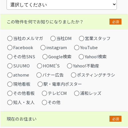
この物件を何でお知りになりましたか？
必須
当社のメルマガ
当社DM
営業スタッフ
Facebook
instagram
YouTube
その他SNS
Google検索
Yahoo!検索
SUUMO
HOME'S
Yahoo!不動産
athome
バナー広告
ポスティングチラシ
現地看板
駅・電車内ポスター
その他看板
テレビCM
浦和レッズ
知人・友人
その他
現在のお住まい
必須