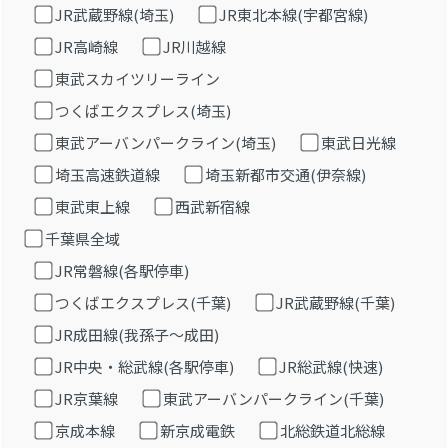
JR武蔵野線(埼玉)
JR東北本線(宇都宮線)
JR高崎線
JR川越線
東武スカイツリーライン
つくばエクスプレス(埼玉)
東武アーバンパークライン(埼玉)
東武日光線
埼玉高速鉄道線
埼玉新都市交通(伊奈線)
東武東上線
西武新宿線
千葉県全域
JR常磐線(各駅停車)
つくばエクスプレス(千葉)
JR武蔵野線(千葉)
JR成田線(我孫子～成田)
JR中央・総武線(各駅停車)
JR総武線(快速)
JR京葉線
東武アーバンパークライン(千葉)
京成本線
新京成電鉄
北総鉄道北総線