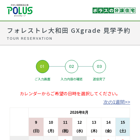
フォレストレ大和田 GXgrade 見学予約
TOUR RESERVATION
01
02
03
ご入力画面
入力内容の確認
送信完了
カレンダーからご希望の日時を選択してください。
次の1週間>>
2026年8月
9
10
11
12
13
14
15
(日)
(月)
(祝)
(水)
(木)
(金)
(土)