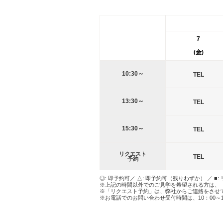
7
(金)
10:30～
TEL
13:30～
TEL
15:30～
TEL
リクエスト
TEL
予約
◎: 即予約可／ △: 即予約可（残りわずか） ／ ■:
※上記の時間以外でのご見学を希望される方は、
※「リクエスト予約」は、弊社からご連絡をさせ
※お電話でのお問い合わせ受付時間は、10：00～