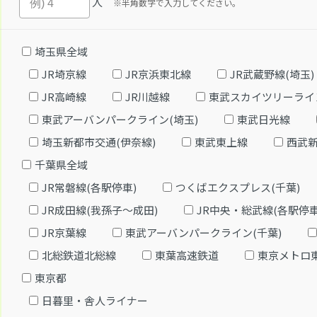
人
※半角数字で入力してください。
埼玉県全域
JR埼京線
JR京浜東北線
JR武蔵野線(埼玉)
JR高崎線
JR川越線
東武スカイツリーライ
東武アーバンパークライン(埼玉)
東武日光線
埼玉新都市交通(伊奈線)
東武東上線
西武
千葉県全域
JR常磐線(各駅停車)
つくばエクスプレス(千葉)
JR成田線(我孫子～成田)
JR中央・総武線(各駅停車
JR京葉線
東武アーバンパークライン(千葉)
北総鉄道北総線
東葉高速鉄道
東京メトロ
東京都
日暮里・舎人ライナー