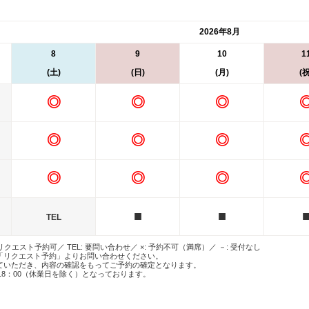
2026年8月
8
9
10
1
(土)
(日)
(月)
(祝
◎
◎
◎
◎
◎
◎
◎
◎
◎
■
■
TEL
 リクエスト予約可／ TEL: 要問い合わせ／ ×: 予約不可（満席）／ －: 受付なし
「リクエスト予約」よりお問い合わせください。
ていただき、内容の確認をもってご予約の確定となります。
18：00（休業日を除く）となっております。