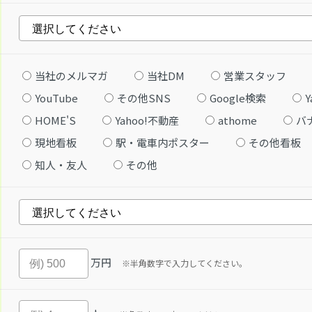
当社のメルマガ
当社DM
営業スタッフ
YouTube
その他SNS
Google検索
Y
HOME'S
Yahoo!不動産
athome
バ
現地看板
駅・電車内ポスター
その他看板
知人・友人
その他
万円
※半角数字で入力してください。