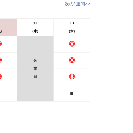
次の1週間>>
1
12
13
)
(水)
(木)
◎
◎
◎
◎
休
業
◎
◎
日
■
■