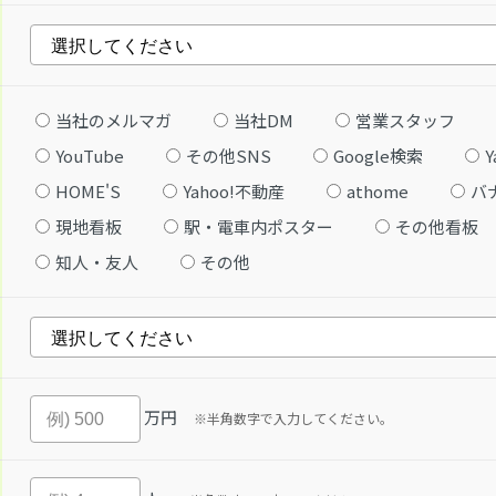
当社のメルマガ
当社DM
営業スタッフ
YouTube
その他SNS
Google検索
Y
HOME'S
Yahoo!不動産
athome
バ
現地看板
駅・電車内ポスター
その他看板
知人・友人
その他
万円
※半角数字で入力してください。