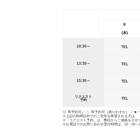
6
(木)
10:30～
TEL
13:30～
TEL
15:30～
TEL
リクエスト
TEL
予約
◎: 即予約可／ △: 即予約可（残りわずか） ／ ■:
※上記の時間以外でのご見学を希望される方は、
※「リクエスト予約」は、弊社からご連絡をさせ
※お電話でのお問い合わせ受付時間は、10：00～