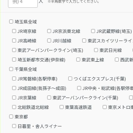
人
※半角数字で入力してください。
埼玉県全域
JR埼京線
JR京浜東北線
JR武蔵野線(埼玉)
JR高崎線
JR川越線
東武スカイツリーライ
東武アーバンパークライン(埼玉)
東武日光線
埼玉新都市交通(伊奈線)
東武東上線
西武
千葉県全域
JR常磐線(各駅停車)
つくばエクスプレス(千葉)
JR成田線(我孫子～成田)
JR中央・総武線(各駅停車
JR京葉線
東武アーバンパークライン(千葉)
北総鉄道北総線
東葉高速鉄道
東京メトロ
東京都
日暮里・舎人ライナー