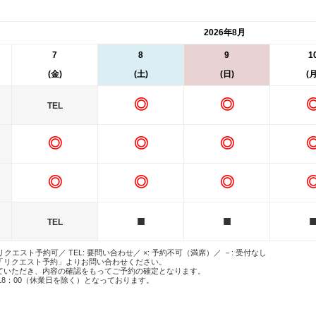
2026年8月
7
8
9
1
(金)
(土)
(日)
(月
◎
◎
TEL
◎
◎
◎
◎
◎
◎
■
■
TEL
 リクエスト予約可／ TEL: 要問い合わせ／ ×: 予約不可（満席）／ －: 受付なし
「リクエスト予約」よりお問い合わせください。
ていただき、内容の確認をもってご予約の確定となります。
18：00（休業日を除く）となっております。