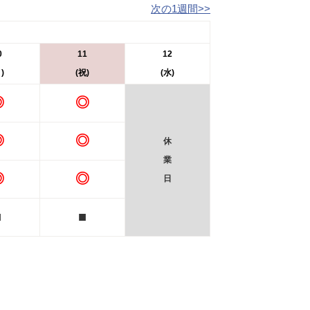
次の1週間>>
0
11
12
)
(祝)
(水)
◎
◎
◎
◎
休
業
◎
◎
日
■
■