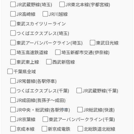
JR武蔵野線(埼玉)
JR東北本線(宇都宮線)
JR高崎線
JR川越線
東武スカイツリーライン
つくばエクスプレス(埼玉)
東武アーバンパークライン(埼玉)
東武日光線
埼玉高速鉄道線
埼玉新都市交通(伊奈線)
東武東上線
西武新宿線
千葉県全域
JR常磐線(各駅停車)
つくばエクスプレス(千葉)
JR武蔵野線(千葉)
JR成田線(我孫子～成田)
JR中央・総武線(各駅停車)
JR総武線(快速)
JR京葉線
東武アーバンパークライン(千葉)
京成本線
新京成電鉄
北総鉄道北総線