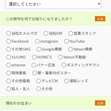
この物件を何でお知りになりましたか？
必須
当社のメルマガ
当社DM
営業スタッフ
Facebook
instagram
YouTube
その他SNS
Google検索
Yahoo!検索
SUUMO
HOME'S
Yahoo!不動産
athome
バナー広告
ポスティングチラシ
現地看板
駅・電車内ポスター
その他看板
テレビCM
浦和レッズ
知人・友人
その他
現在のお住まい
必須