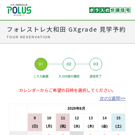
フォレストレ大和田 GXgrade 見学予約
TOUR RESERVATION
01
02
03
ご入力画面
入力内容の確認
送信完了
カレンダーからご希望の日時を選択してください。
次の1週間>>
2026年8月
9
10
11
12
13
14
15
(日)
(月)
(祝)
(水)
(木)
(金)
(土)