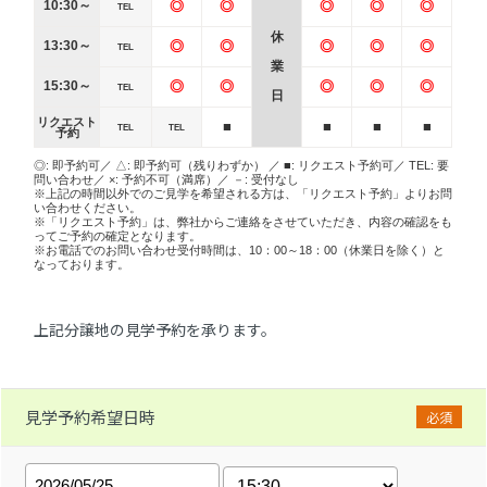
10:30～
◎
◎
◎
◎
◎
TEL
休
13:30～
◎
◎
◎
◎
◎
TEL
業
15:30～
◎
◎
◎
◎
◎
TEL
日
リクエスト
■
■
■
■
TEL
TEL
予約
◎: 即予約可／ △: 即予約可（残りわずか） ／ ■: リクエスト予約可／ TEL: 要
問い合わせ／ ×: 予約不可（満席）／ －: 受付なし
※上記の時間以外でのご見学を希望される方は、「リクエスト予約」よりお問
い合わせください。
※「リクエスト予約」は、弊社からご連絡をさせていただき、内容の確認をも
ってご予約の確定となります。
※お電話でのお問い合わせ受付時間は、10：00～18：00（休業日を除く）と
なっております。
上記分譲地の見学予約を承ります。
見学予約希望日時
必須