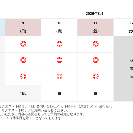
2026年8月
9
10
11
1
(日)
(月)
(祝)
(水
◎
◎
◎
◎
◎
◎
◎
◎
◎
■
■
TEL
 リクエスト予約可／ TEL: 要問い合わせ／ ×: 予約不可（満席）／ －: 受付なし
「リクエスト予約」よりお問い合わせください。
ていただき、内容の確認をもってご予約の確定となります。
18：00（休業日を除く）となっております。