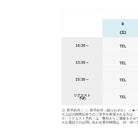
8
(土)
10:30～
TEL
13:30～
TEL
15:30～
TEL
リクエスト
TEL
予約
◎: 即予約可／ △: 即予約可（残りわずか） ／ ■:
※上記の時間以外でのご見学を希望される方は、
※「リクエスト予約」は、弊社からご連絡をさせ
※お電話でのお問い合わせ受付時間は、10：00～