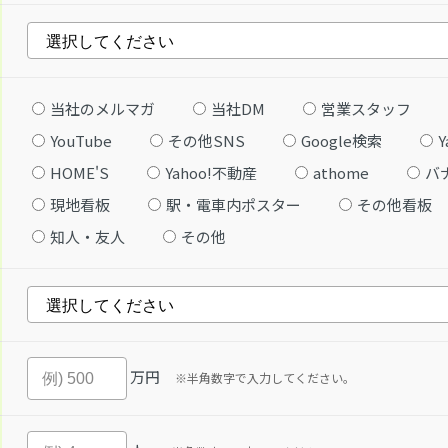
当社のメルマガ
当社DM
営業スタッフ
YouTube
その他SNS
Google検索
Y
HOME'S
Yahoo!不動産
athome
バ
現地看板
駅・電車内ポスター
その他看板
知人・友人
その他
万円
※半角数字で入力してください。