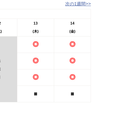
次の1週間>>
2
13
14
)
(木)
(金)
◎
◎
◎
◎
休
業
◎
◎
日
■
■