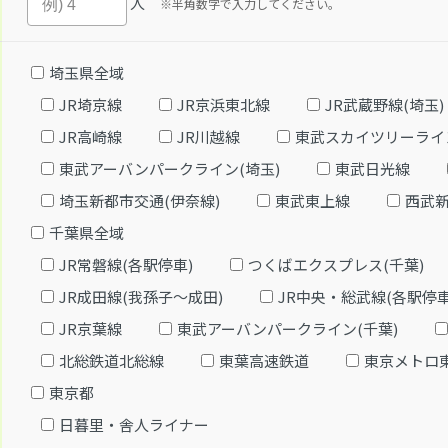
人
※半角数字で入力してください。
埼玉県全域
JR埼京線
JR京浜東北線
JR武蔵野線(埼玉)
JR高崎線
JR川越線
東武スカイツリーライ
東武アーバンパークライン(埼玉)
東武日光線
埼玉新都市交通(伊奈線)
東武東上線
西武
千葉県全域
JR常磐線(各駅停車)
つくばエクスプレス(千葉)
JR成田線(我孫子～成田)
JR中央・総武線(各駅停車
JR京葉線
東武アーバンパークライン(千葉)
北総鉄道北総線
東葉高速鉄道
東京メトロ
東京都
日暮里・舎人ライナー