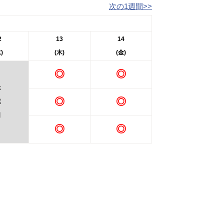
次の1週間>>
2
13
14
)
(木)
(金)
◎
◎
休
◎
◎
業
日
◎
◎