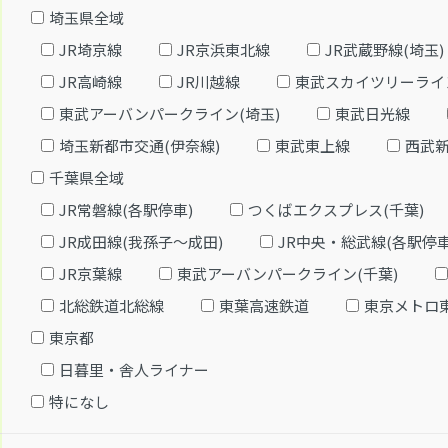
埼玉県全域
JR埼京線
JR京浜東北線
JR武蔵野線(埼玉)
JR高崎線
JR川越線
東武スカイツリーライ
東武アーバンパークライン(埼玉)
東武日光線
埼玉新都市交通(伊奈線)
東武東上線
西武
千葉県全域
JR常磐線(各駅停車)
つくばエクスプレス(千葉)
JR成田線(我孫子～成田)
JR中央・総武線(各駅停車
JR京葉線
東武アーバンパークライン(千葉)
北総鉄道北総線
東葉高速鉄道
東京メトロ
東京都
日暮里・舎人ライナー
特になし