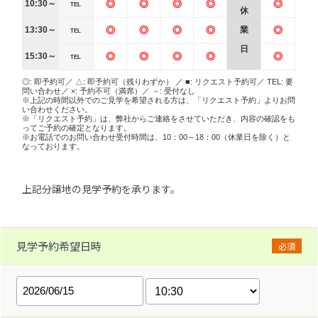
10:30～
◎
◎
◎
◎
◎
TEL
休
13:30～
◎
◎
◎
◎
業
◎
TEL
日
15:30～
◎
◎
◎
◎
◎
TEL
◎: 即予約可／ △: 即予約可（残りわずか） ／ ■: リクエスト予約可／ TEL: 要
問い合わせ／ ×: 予約不可（満席）／ －: 受付なし
※上記の時間以外でのご見学を希望される方は、「リクエスト予約」よりお問
い合わせください。
※「リクエスト予約」は、弊社からご連絡をさせていただき、内容の確認をも
ってご予約の確定となります。
※お電話でのお問い合わせ受付時間は、10：00～18：00（休業日を除く）と
なっております。
上記分譲地の見学予約を承ります。
見学予約希望日時
必須