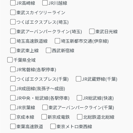
JR高崎線
JR川越線
東武スカイツリーライン
つくばエクスプレス(埼玉)
東武アーバンパークライン(埼玉)
東武日光線
埼玉高速鉄道線
埼玉新都市交通(伊奈線)
東武東上線
西武新宿線
千葉県全域
JR常磐線(各駅停車)
つくばエクスプレス(千葉)
JR武蔵野線(千葉)
JR成田線(我孫子～成田)
JR中央・総武線(各駅停車)
JR総武線(快速)
JR京葉線
東武アーバンパークライン(千葉)
京成本線
新京成電鉄
北総鉄道北総線
東葉高速鉄道
東京メトロ東西線