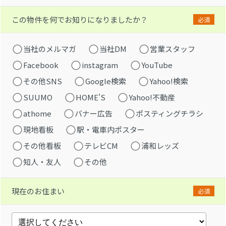
この物件を何でお知りになりましたか？
必須
当社のメルマガ
当社DM
営業スタッフ
Facebook
instagram
YouTube
その他SNS
Google検索
Yahoo!検索
SUUMO
HOME'S
Yahoo!不動産
athome
バナー広告
ポスティングチラシ
現地看板
駅・電車内ポスター
その他看板
テレビCM
浦和レッズ
知人・友人
その他
現在のお住まい
必須