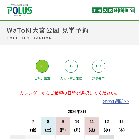
WaToKi大宮公園 見学予約
TOUR RESERVATION
01
02
03
ご入力画面
入力内容の確認
送信完了
カレンダーからご希望の日時を選択してください。
次の1週間>>
2026年8月
7
8
9
10
11
12
13
(金)
(土)
(日)
(月)
(祝)
(水)
(木)