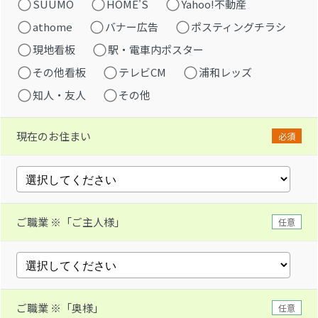
SUUMO
HOME'S
Yahoo!不動産
athome
バナー広告
ポスティングチラシ
現地看板
駅・電車内ポスター
その他看板
テレビCM
浦和レッズ
知人・友人
その他
現在のお住まい
必須
ご職業 ※「ご主人様」
任意
ご職業 ※「奥様」
任意