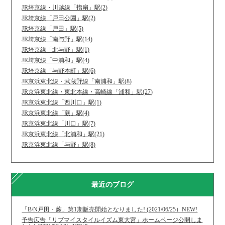
JR埼京線・川越線「指扇」駅(2)
JR埼京線「戸田公園」駅(2)
JR埼京線「戸田」駅(5)
JR埼京線「南与野」駅(14)
JR埼京線「北与野」駅(1)
JR埼京線「中浦和」駅(4)
JR埼京線「与野本町」駅(6)
JR京浜東北線・武蔵野線「南浦和」駅(8)
JR京浜東北線・東北本線・高崎線「浦和」駅(27)
JR京浜東北線「西川口」駅(1)
JR京浜東北線「蕨」駅(4)
JR京浜東北線「川口」駅(7)
JR京浜東北線「北浦和」駅(21)
JR京浜東北線「与野」駅(8)
最近のブログ
「B/N戸田・蕨」第1期販売開始となりました! (2021/06/25）NEW!
予告広告「リブマイスタイルイズム東大宮」ホームページ公開しま