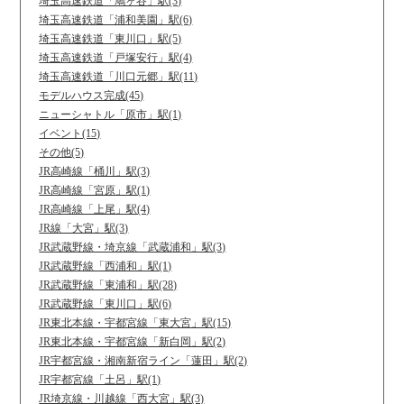
埼玉高速鉄道「鳩ヶ谷」駅(3)
埼玉高速鉄道「浦和美園」駅(6)
埼玉高速鉄道「東川口」駅(5)
埼玉高速鉄道「戸塚安行」駅(4)
埼玉高速鉄道「川口元郷」駅(11)
モデルハウス完成(45)
ニューシャトル「原市」駅(1)
イベント(15)
その他(5)
JR高崎線「桶川」駅(3)
JR高崎線「宮原」駅(1)
JR高崎線「上尾」駅(4)
JR線「大宮」駅(3)
JR武蔵野線・埼京線「武蔵浦和」駅(3)
JR武蔵野線「西浦和」駅(1)
JR武蔵野線「東浦和」駅(28)
JR武蔵野線「東川口」駅(6)
JR東北本線・宇都宮線「東大宮」駅(15)
JR東北本線・宇都宮線「新白岡」駅(2)
JR宇都宮線・湘南新宿ライン「蓮田」駅(2)
JR宇都宮線「土呂」駅(1)
JR埼京線・川越線「西大宮」駅(3)