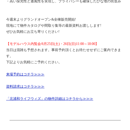
・高い採光性と通風性を実現し、プライバシーも確保したひな壇の街並み
今週末よりグランドオープン&全棟販売開始!
現地にて物件カタログや間取り集等の最新資料お渡しします!
ぜひお気軽にお立ち寄りください!
【モデルハウス内覧会/6月25日(土)・26日(日)11:00～18:00】
当日は混雑も予想されます。事前予約頂くとお待たせせずにご案内できま
す。
下記よりお気軽にご予約ください。
来場予約はコチラ≫≫≫
資料請求はコチラ≫≫≫
「北浦和ライフウィズ」の物件詳細はコチラから≫≫≫